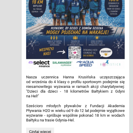
Nasza uczennica Hanna Krusińska uczęszczająca
od września do 4 klasy o profilu sportowym podejmie się
niesamowitego wyzwania w ramach akcji charytatywnej:
"Dzieci dla dzieci - 18 kilometrów Bałtykiem z Gdyni
na Hel!"
Sześcioro młodych pływaków z Fundacji Akademia
Pływania H2O w wieku od 9 do 12 lat podejmie wyjątkowe
wyzwanie - spróbuje wspólnie pokonać 18 km w wodach
Bałtyku na trasie Gdynia-Hel.
DZIECI
Czytaj więcej