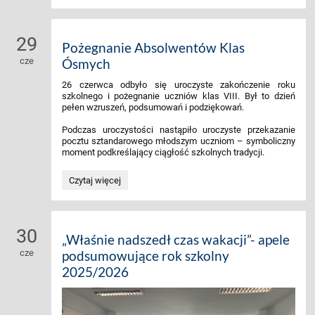
29
Pożegnanie Absolwentów Klas
cze
Ósmych
26 czerwca odbyło się uroczyste zakończenie roku
szkolnego i pożegnanie uczniów klas VIII. Był to dzień
pełen wzruszeń, podsumowań i podziękowań.
Podczas uroczystości nastąpiło uroczyste przekazanie
pocztu sztandarowego młodszym uczniom – symboliczny
moment podkreślający ciągłość szkolnych tradycji.
Pożegnanie
Czytaj więcej
Absolwentów
Klas
Ósmych:
30
„Właśnie nadszedł czas wakacji”- apele
cze
podsumowujące rok szkolny
2025/2026