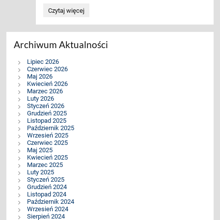
„Właśnie
Czytaj więcej
nadszedł
czas
wakacji”-
apele
Archiwum Aktualności
podsumowujące
rok
szkolny
Lipiec 2026
2025/2026:
Czerwiec 2026
Maj 2026
Kwiecień 2026
Marzec 2026
Luty 2026
Styczeń 2026
Grudzień 2025
Listopad 2025
Październik 2025
Wrzesień 2025
Czerwiec 2025
Maj 2025
Kwiecień 2025
Marzec 2025
Luty 2025
Styczeń 2025
Grudzień 2024
Listopad 2024
Październik 2024
Wrzesień 2024
Sierpień 2024