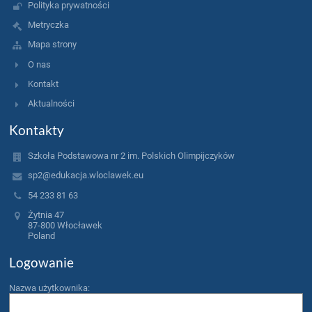
Polityka prywatności
Metryczka
Mapa strony
O nas
Kontakt
Aktualności
Kontakty
Szkoła Podstawowa nr 2 im. Polskich Olimpijczyków
sp2@edukacja.wloclawek.eu
54 233 81 63
Żytnia 47
87-800 Włocławek
Poland
Logowanie
Nazwa użytkownika: