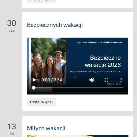
DLA
DZIECI:
30
Bezpiecznych wakacji
cze
Bezpiecznych
Czytaj więcej
wakacji:
13
Miłych wakacji
lip