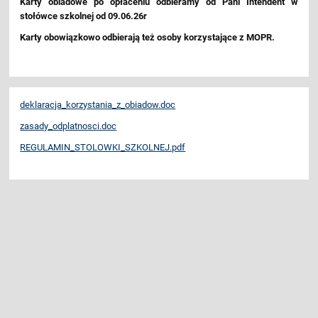
Karty obiadowe po opłaceniu odbieramy od Pani Intendent w
stołówce szkolnej od 09.06.26r
Karty obowiązkowo odbierają też osoby korzystające z MOPR.
deklaracja_korzystania_z_obiadow.doc
zasady_odplatnosci.doc
REGULAMIN_STOLOWKI_SZKOLNEJ.pdf