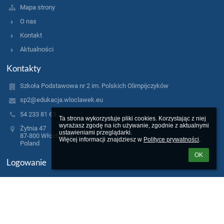
Mapa strony
O nas
Kontakt
Aktualności
Kontakty
Szkoła Podstawowa nr 2 im. Polskich Olimpijczyków
sp2@edukacja.wloclawek.eu
54 233 81 63
Ta strona wykorzystuje pliki cookies. Korzystając z niej 
wyrażasz zgodę na ich używanie, zgodnie z aktualnymi 
Żytnia 47
ustawieniami przeglądarki.

87-800 Włocławek
Więcej informacji znajdziesz w 
Polityce prywatności
.
Poland
OK
Logowanie
Nazwa użytkownika:
Hasło: