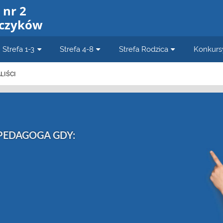
 nr 2
jczyków
Strefa 1-3
Strefa 4-8
Strefa Rodzica
Konkursy
LIŚCI
 PEDAGOGA GDY:
 samotny
elem
sukcesem
 jaki sposób
się podzielić