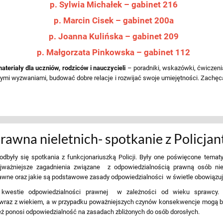
p. Sylwia Michałek – gabinet 216
p. Marcin Cisek – gabinet 200a
p. Joanna Kulińska – gabinet 209
p. Małgorzata Pinkowska – gabinet 112
teriały dla uczniów, rodziców i nauczycieli
– poradniki, wskazówki, ćwiczenia
nnymi wyzwaniami, budować dobre relacje i rozwijać swoje umiejętności. Zachęc
awna nieletnich- spotkanie z Policjan
dbyły się spotkania z funkcjonariuszką Policji. Były one poświęcone tematy
jważniejsze zagadnienia związane z odpowiedzialnością prawną osób nielet
ne oraz jakie są podstawowe zasady odpowiedzialności w świetle obowiązuj
westie odpowiedzialności prawnej w zależności od wieku sprawcy. F
ę wraz z wiekiem, a w przypadku poważniejszych czynów konsekwencje mogą b
ż ponosi odpowiedzialność na zasadach zbliżonych do osób dorosłych.