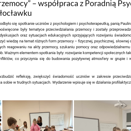
rzemocy” – współpraca z Poradnią Psy
łocławku
e odbyło się spotkanie uczniów z psychologiem i psychoterapeutką, panią Pauli
oświęcone były tematyce przeciwdziałania przemocy i zostały przeprowadz
dyskusjach oraz sytuacjach edukacyjnych sprzyjających rozwijaniu świadomo
zyć wiedzę na temat różnych form przemocy – fizycznej, psychicznej, słownej 
ących reagowaniu na akty przemocy, szukaniu pomocy oraz odpowiedzialnemu
. Ważnym elementem spotkania były: rozwijanie kompetencji społecznych takic
fliktów, co przyczynia się do budowania pozytywnej atmosfery w grupie i
zbudzić refleksję, zwiększyć świadomość uczniów w zakresie przeciwdz
ia sobie w trudnych sytuacjach. Wydarzenie wpisuje się w działania profilaktyc