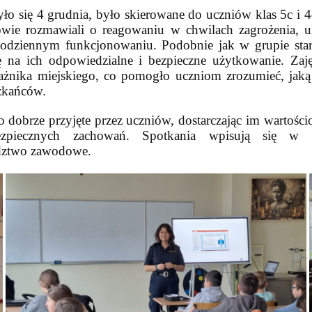
o się 4 grudnia, było skierowane do uczniów klas 5c i 
owie rozmawiali o reagowaniu w chwilach zagrożenia, 
 codziennym funkcjonowaniu. Podobnie jak w grupie sta
 na ich odpowiedzialne i bezpieczne użytkowanie. Zaj
ażnika miejskiego, co pomogło uczniom zrozumieć, jaką 
zkańców.
 dobrze przyjęte przez uczniów, dostarczając im wartośc
zpiecznych zachowań. Spotkania wpisują się w rea
radztwo zawodowe.