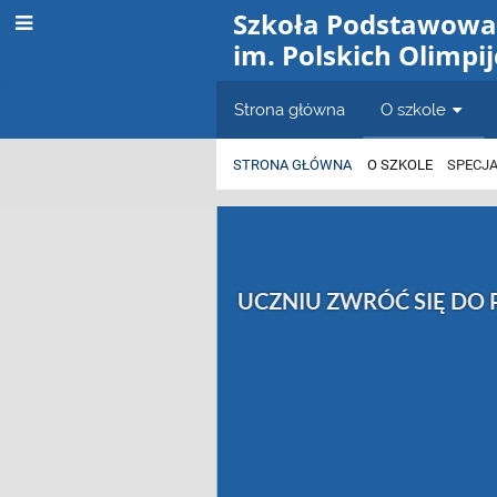
Szkoła Podstawowa
im. Polskich Olimpi
Strona główna
O szkole
STRONA GŁÓWNA
O SZKOLE
SPECJA
Specjaliści
UCZNIU ZWRÓĆ SIĘ DO
• czujesz, że nikt Cię nie rozumie, jesteś
• nie potrafisz porozumieć się z nauczyci
• masz problemy rodzinne
• chcesz podzielić się swoją radością, 
• chciałbyś pomóc innym, ale nie wiesz w
• masz ciekawe pomysły, którymi chcesz 