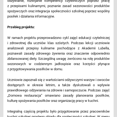
odżywianie, rozwijanie kompetencji czytelniczych poprzez pracę
z przepisami kulinarnymi, poznanie zasad sezonowości produktów
spożywczych oraz integracja społeczności szkolnej poprzez wspólny
posiłek i działania informacyjne.
Przebieg projektu:
W ramach projektu przeprowadzono cykl zajęć edukacji czytelniczej
i zdrowotnej dla uczniów klas szóstych. Podczas lekcji uczniowie
analizowali przepisy kulinarne pochodzące z Akademii Lubella,
poznawali zasady zdrowego żywienia oraz znaczenie odpowiednio
zbilansowanej diety. Szczególną uwagę zwrócono na rolę produktów
sezonowych w codziennym jadłospisie oraz korzyści płynące
z przygotowywania posiłków w domu.
Uczniowie zapoznali się z wartościami odżywczymi warzyw i owoców
dostępnych w okresie letnim, a także dyskutowali o wpływie
prawidłowego odżywiania na zdrowie i samopoczucie. Podczas zajęć
„Domowa restauracja” omawiano zasady planowania posiłków,
kulturę spożywania posiłków oraz organizację pracy w kuchni.
Integralną częścią projektu było przygotowanie przez pracowników
kuchni szkolnej prostego obiadu dla społeczności szkolnej. W menu