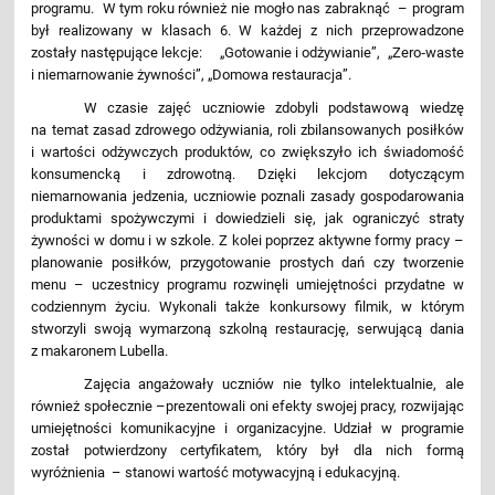
programu. W tym roku również nie mogło nas zabraknąć – program
był realizowany w klasach 6. W każdej z nich przeprowadzone
zostały następujące lekcje: „Gotowanie i odżywianie”,
„Zero‑waste
i niemarnowanie żywności”
,
„Domowa restauracja”
.
W czasie zajęć uczniowie zdobyli podstawową wiedzę
na temat zasad zdrowego odżywiania, roli zbilansowanych posiłków
i wartości odżywczych produktów, co zwiększyło ich świadomość
konsumencką i zdrowotną. Dzięki lekcjom dotyczącym
niemarnowania jedzenia, uczniowie poznali zasady gospodarowania
produktami spożywczymi i dowiedzieli się, jak ograniczyć straty
żywności w domu i w szkole. Z kolei poprzez aktywne formy pracy –
planowanie posiłków, przygotowanie prostych dań czy tworzenie
menu – uczestnicy programu rozwinęli umiejętności przydatne w
codziennym życiu. Wykonali także konkursowy filmik, w którym
stworzyli swoją wymarzoną szkolną restaurację, serwującą dania
z makaronem Lubella.
Zajęcia angażowały uczniów nie tylko intelektualnie, ale
również społecznie –prezentowali oni efekty swojej pracy, rozwijając
umiejętności komunikacyjne i organizacyjne. Udział w programie
został potwierdzony certyfikatem, który był dla nich formą
wyróżnienia – stanowi wartość motywacyjną i edukacyjną.