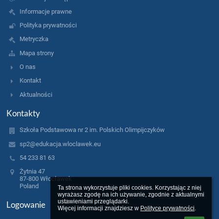
Informacje prawne
Polityka prywatności
Metryczka
Mapa strony
O nas
Kontakt
Aktualności
Kontakty
Szkoła Podstawowa nr 2 im. Polskich Olimpijczyków
sp2@edukacja.wloclawek.eu
54 233 81 63
Żytnia 47
87-800 Włocławek
Poland
Ta strona wykorzystuje pliki cookies. Korzystając z niej 
wyrażasz zgodę na ich używanie, zgodnie z aktualnymi 
ustawieniami przeglądarki.

Logowanie
Więcej informacji znajdziesz w 
Polityce prywatności
.